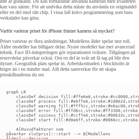
inte är godkänd. Du kan fortfarande använda kameran men kvaliteten
kan vara sämre. För att undvika detta måste du använda en originaldel
eller en del med rätt chip. I vissa fall krävs programmering som bara
verkstäder kan göra.
Varför varierar priset för iPhone främre kamera så mycket?
Priset varierar av flera anledningar. Modellens ålder spelar stor roll.
Äldre modeller har billigare delar. Nyare modeller har mer avancerad
teknik. Face ID-integreringen gör reparationen svårare. Tillgången på
reservdelar påverkar också. Om en del är svår att få tag på blir den
dyrare. Geografisk plats spelar in. Arbetskostnaden i Stockholm är
högre än i en mindre stad. Allt detta samverkar för att skapa
prisskillnaderna du ser.
graph LR

    classDef decision fill:#ffe6e6,stroke:#cc0000,stro
    classDef process fill:#e6ffe6,stroke:#2d862d,strok
    classDef warning fill:#fff5cc,stroke:#e6ac00,strok
    classDef error fill:#ffd6cc,stroke:#ff3300,stroke-
    classDef success fill:#ccffe6,stroke:#00b33c,strok
    classDef start fill:#d0e6ff,stroke:#0066cc,stroke-
    A[Huvudfaktorer som
påverkar slutpris]:::start --> B[Modellens
ålder]:::decision
