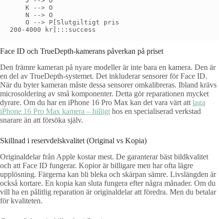
    J --> O

    K --> O

    N --> O

    O --> P[Slutgiltigt pris
Face ID och TrueDepth-kamerans påverkan på priset
Den främre kameran på nyare modeller är inte bara en kamera. Den är
en del av TrueDepth-systemet. Det inkluderar sensorer för Face ID.
När du byter kameran måste dessa sensorer omkalibreras. Ibland krävs
microsoldering av små komponenter. Detta gör reparationen mycket
dyrare. Om du har en iPhone 16 Pro Max kan det vara värt att
laga
iPhone 16 Pro Max kamera – billigt
hos en specialiserad verkstad
snarare än att försöka själv.
Skillnad i reservdelskvalitet (Original vs Kopia)
Originaldelar från Apple kostar mest. De garanterar bäst bildkvalitet
och att Face ID fungerar. Kopior är billigare men har ofta lägre
upplösning. Färgerna kan bli bleka och skärpan sämre. Livslängden är
också kortare. En kopia kan sluta fungera efter några månader. Om du
vill ha en pålitlig reparation är originaldelar att föredra. Men du betalar
för kvaliteten.