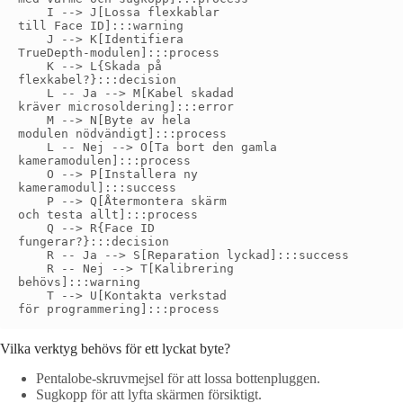
    I --> J[Lossa flexkablar
till Face ID]:::warning

    J --> K[Identifiera
TrueDepth-modulen]:::process

    K --> L{Skada på
flexkabel?}:::decision

    L -- Ja --> M[Kabel skadad
kräver microsoldering]:::error

    M --> N[Byte av hela
modulen nödvändigt]:::process

    L -- Nej --> O[Ta bort den gamla
kameramodulen]:::process

    O --> P[Installera ny
kameramodul]:::success

    P --> Q[Återmontera skärm
och testa allt]:::process

    Q --> R{Face ID
fungerar?}:::decision

    R -- Ja --> S[Reparation lyckad]:::success

    R -- Nej --> T[Kalibrering
behövs]:::warning

    T --> U[Kontakta verkstad
Vilka verktyg behövs för ett lyckat byte?
Pentalobe-skruvmejsel för att lossa bottenpluggen.
Sugkopp för att lyfta skärmen försiktigt.