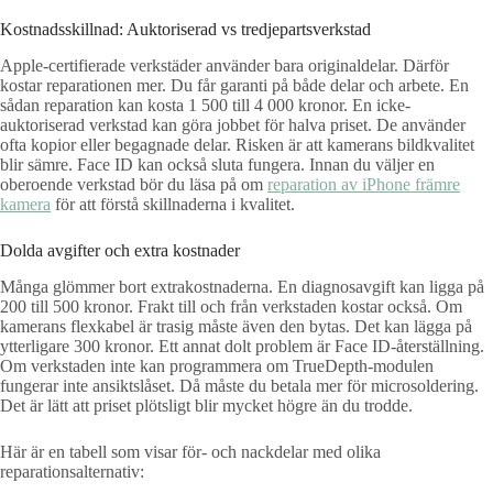
Kostnadsskillnad: Auktoriserad vs tredjepartsverkstad
Apple-certifierade verkstäder använder bara originaldelar. Därför
kostar reparationen mer. Du får garanti på både delar och arbete. En
sådan reparation kan kosta 1 500 till 4 000 kronor. En icke-
auktoriserad verkstad kan göra jobbet för halva priset. De använder
ofta kopior eller begagnade delar. Risken är att kamerans bildkvalitet
blir sämre. Face ID kan också sluta fungera. Innan du väljer en
oberoende verkstad bör du läsa på om
reparation av iPhone främre
kamera
för att förstå skillnaderna i kvalitet.
Dolda avgifter och extra kostnader
Många glömmer bort extrakostnaderna. En diagnosavgift kan ligga på
200 till 500 kronor. Frakt till och från verkstaden kostar också. Om
kamerans flexkabel är trasig måste även den bytas. Det kan lägga på
ytterligare 300 kronor. Ett annat dolt problem är Face ID-återställning.
Om verkstaden inte kan programmera om TrueDepth-modulen
fungerar inte ansiktslåset. Då måste du betala mer för microsoldering.
Det är lätt att priset plötsligt blir mycket högre än du trodde.
Här är en tabell som visar för- och nackdelar med olika
reparationsalternativ: