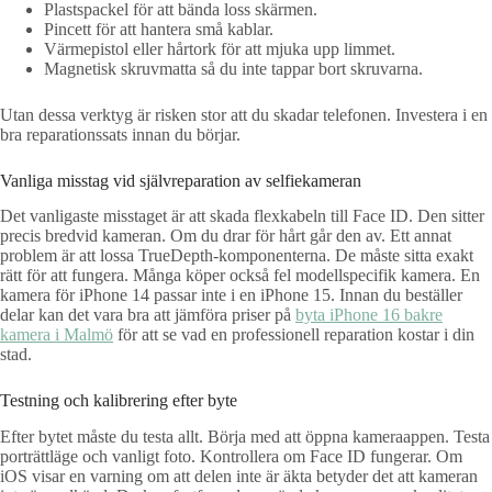
Plastspackel för att bända loss skärmen.
Pincett för att hantera små kablar.
Värmepistol eller hårtork för att mjuka upp limmet.
Magnetisk skruvmatta så du inte tappar bort skruvarna.
Utan dessa verktyg är risken stor att du skadar telefonen. Investera i en
bra reparationssats innan du börjar.
Vanliga misstag vid självreparation av selfiekameran
Det vanligaste misstaget är att skada flexkabeln till Face ID. Den sitter
precis bredvid kameran. Om du drar för hårt går den av. Ett annat
problem är att lossa TrueDepth-komponenterna. De måste sitta exakt
rätt för att fungera. Många köper också fel modellspecifik kamera. En
kamera för iPhone 14 passar inte i en iPhone 15. Innan du beställer
delar kan det vara bra att jämföra priser på
byta iPhone 16 bakre
kamera i Malmö
för att se vad en professionell reparation kostar i din
stad.
Testning och kalibrering efter byte
Efter bytet måste du testa allt. Börja med att öppna kameraappen. Testa
porträttläge och vanligt foto. Kontrollera om Face ID fungerar. Om
iOS visar en varning om att delen inte är äkta betyder det att kameran