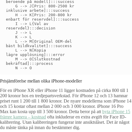
beroende på modell]:::success

    G --> J[Pris: 800-2500 kr
inklusive arbete]:::success

    H --> K[Pris: 200-800 kr
enbart för reservdel]:::success

    I --> L{Val av
reservdel}:::decision

    J --> L

    K --> L

    L --> M[Original OEM-del
bäst bildkvalitet]:::success

    L --> N[Kopia
lägre upplösning]:::error

    M --> O[Slutkostnad
bekräftad]:::process

Prisjämförelse mellan olika iPhone-modeller
För en iPhone XR eller iPhone 11 ligger kostnaden på cirka 800 till 1
200 kronor hos en tredjepartsverkstad. För iPhone 12 och 13 hamnar
priset runt 1 200 till 1 800 kronor. De nyare modellerna som iPhone 14
och 15 kostar oftast mellan 2 000 och 3 000 kronor. iPhone 16 Pro
Max kan kosta upp till 3 500 kronor. Detta beror på att
byta iPhone 15
främre kamera – kostnad
ofta inkluderar en extra avgift för Face ID-
kalibrering. Utan kalibreringen fungerar inte ansiktslåset. Det är något
du måste tänka på innan du bestämmer dig.