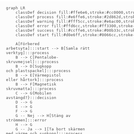
graph LR

    classDef decision fill:#ffe6e6,stroke:#cc0000,stro
    classDef process fill:#e6ffe6,stroke:#2d862d,strok
    classDef warning fill:#fff5cc,stroke:#e6ac00,strok
    classDef error fill:#ffd6cc,stroke:#ff3300,stroke-
    classDef success fill:#ccffe6,stroke:#00b33c,strok
    classDef start fill:#d0e6ff,stroke:#0066cc,stroke-
    A[Förbered
arbetsyta]:::start --> B[Samla rätt
verktyg]:::process

    B --> C[Pentalobe-
skruvmejsel]:::process

    B --> D[Sugkopp
och plastspackel]:::process

    B --> E[Värmepistol
eller hårtork]:::process

    B --> F[Magnetisk
skruvmatta]:::process

    C --> G{Mobilen
avstängd?}:::decision

    D --> G

    E --> G

    F --> G

    G -- Nej --> H[Stäng av
strömmen]:::error

    H --> G

    G -- Ja --> I[Ta bort skärmen
med värme och sugkopp]:::process
