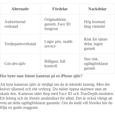
Alternativ
Fördelar
Nackdelar
Originaldelar,
Auktoriserad
Hög kostnad,
garanti, Face ID
verkstad
lång väntetid
fungerar
Risk för sämre
Lägre pris, snabb
Tredjepartsverkstad
delar, ingen
service
garanti
Stor risk,
Billigast, full
Gör-det-själv
ogiltigförklarar
kontroll
garanti
Hur byter man främre kameran på en iPhone själv?
Att byta kameran själv är möjligt om du är tekniskt kunnig. Men det
kräver tålamod och rätt verktyg. Du måste öppna skärmen utan att
skada den. Kameran sitter ihop med Face ID och TrueDepth-modulen.
Ett felsteg och du förstör ansiktslåset för alltid. Det är också viktigt att
veta att detta ogiltigförklarar garantin. Om du ändå vill försöka bör du
följa en guide noggrant.