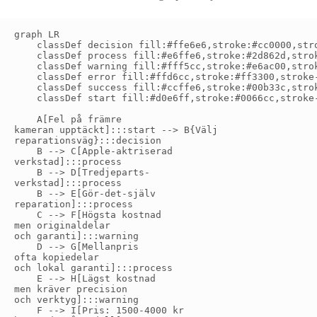
graph LR

    classDef decision fill:#ffe6e6,stroke:#cc0000,stro
    classDef process fill:#e6ffe6,stroke:#2d862d,strok
    classDef warning fill:#fff5cc,stroke:#e6ac00,strok
    classDef error fill:#ffd6cc,stroke:#ff3300,stroke-
    classDef success fill:#ccffe6,stroke:#00b33c,strok
    classDef start fill:#d0e6ff,stroke:#0066cc,stroke-
    A[Fel på främre
kameran upptäckt]:::start --> B{Välj
reparationsväg}:::decision

    B --> C[Apple-aktriserad
verkstad]:::process

    B --> D[Tredjeparts-
verkstad]:::process

    B --> E[Gör-det-själv
reparation]:::process

    C --> F[Högsta kostnad
men originaldelar
och garanti]:::warning

    D --> G[Mellanpris
ofta kopiedelar
och lokal garanti]:::process

    E --> H[Lägst kostnad
men kräver precision
och verktyg]:::warning

    F --> I[Pris: 1500-4000 kr