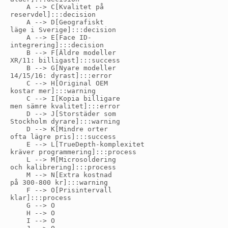
    A --> C[Kvalitet på
reservdel]:::decision

    A --> D[Geografiskt
läge i Sverige]:::decision

    A --> E[Face ID-
integrering]:::decision

    B --> F[Äldre modeller
XR/11: billigast]:::success

    B --> G[Nyare modeller
14/15/16: dyrast]:::error

    C --> H[Original OEM
kostar mer]:::warning

    C --> I[Kopia billigare
men sämre kvalitet]:::error

    D --> J[Storstäder som
Stockholm dyrare]:::warning

    D --> K[Mindre orter
ofta lägre pris]:::success

    E --> L[TrueDepth-komplexitet
kräver programmering]:::process

    L --> M[Microsoldering
och kalibrering]:::process

    M --> N[Extra kostnad
på 300-800 kr]:::warning

    F --> O[Prisintervall
klar]:::process

    G --> O

    H --> O

    I --> O
