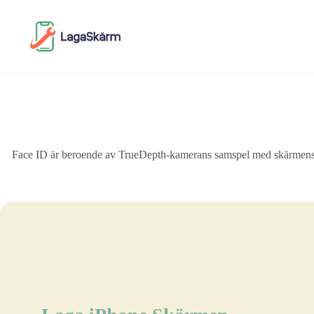
Skip
to
content
Face ID är beroende av TrueDepth-kamerans samspel med skärmens m