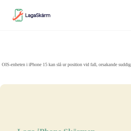
Skip
to
content
OIS-enheten i iPhone 15 kan slå ur position vid fall, orsakande suddi