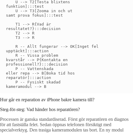
    U --> T2[Testa blixtens
funktion]:::test

    U --> T3[Zooma in och ut
samt prova fokus]:::test

    T1 --> R{Vad är
resultatet?}:::decision

    T2 --> R

    T3 --> R

    R -- Allt fungerar --> OK[Inget fel
upptäckt]:::action

    R -- Vissa problem
kvarstår --> P{Kontakta en
professionell?}:::decision

    P -- Vattenskada
eller repa --> B[Boka tid hos
reparatör]:::action

    P -- Fysiskt skadad
Hur går en reparation av iPhone bakre kamera till?
Steg-för-steg: Vad händer hos reparatören?
Processen är ganska standardiserad. Först gör reparatören en diagnos
för att fastställa felet. Sedan öppnas telefonen försiktigt med
specialverktyg. Den trasiga kameramodulen tas bort. En ny modul