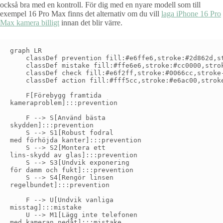
också bra med en kontroll. För dig med en nyare modell som till
exempel 16 Pro Max finns det alternativ om du vill
laga iPhone 16 Pro
Max kamera billigt
innan det blir värre.
graph LR

    classDef prevention fill:#e6ffe6,stroke:#2d862d,st
    classDef mistake fill:#ffe6e6,stroke:#cc0000,strok
    classDef check fill:#e6f2ff,stroke:#0066cc,stroke-
    classDef action fill:#fff5cc,stroke:#e6ac00,stroke
    F[Förebygg framtida
kameraproblem]:::prevention

    F --> S[Använd bästa
skydden]:::prevention

    S --> S1[Robust fodral
med förhöjda kanter]:::prevention

    S --> S2[Montera ett
lins-skydd av glas]:::prevention

    S --> S3[Undvik exponering
för damm och fukt]:::prevention

    S --> S4[Rengör linsen
regelbundet]:::prevention

    F --> U[Undvik vanliga
misstag]:::mistake

    U --> M1[Lägg inte telefonen
med kameran nedåt]:::mistake
