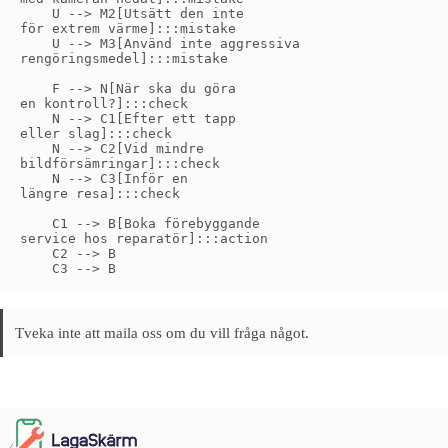
    U --> M2[Utsätt den inte
för extrem värme]:::mistake

    U --> M3[Använd inte aggressiva
rengöringsmedel]:::mistake

    F --> N[När ska du göra
en kontroll?]:::check

    N --> C1[Efter ett tapp
eller slag]:::check

    N --> C2[Vid mindre
bildförsämringar]:::check

    N --> C3[Inför en
längre resa]:::check

    C1 --> B[Boka förebyggande
service hos reparatör]:::action

    C2 --> B

Tveka inte att maila oss om du vill fråga något.