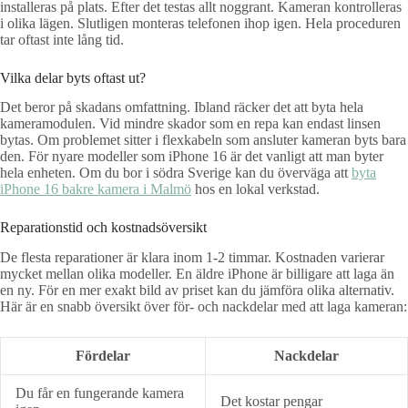
installeras på plats. Efter det testas allt noggrant. Kameran kontrolleras
i olika lägen. Slutligen monteras telefonen ihop igen. Hela proceduren
tar oftast inte lång tid.
Vilka delar byts oftast ut?
Det beror på skadans omfattning. Ibland räcker det att byta hela
kameramodulen. Vid mindre skador som en repa kan endast linsen
bytas. Om problemet sitter i flexkabeln som ansluter kameran byts bara
den. För nyare modeller som iPhone 16 är det vanligt att man byter
hela enheten. Om du bor i södra Sverige kan du överväga att
byta
iPhone 16 bakre kamera i Malmö
hos en lokal verkstad.
Reparationstid och kostnadsöversikt
De flesta reparationer är klara inom 1-2 timmar. Kostnaden varierar
mycket mellan olika modeller. En äldre iPhone är billigare att laga än
en ny. För en mer exakt bild av priset kan du jämföra olika alternativ.
Här är en snabb översikt över för- och nackdelar med att laga kameran:
Fördelar
Nackdelar
Du får en fungerande kamera
Det kostar pengar