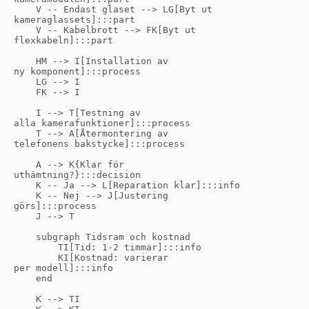
    V -- Endast glaset --> LG[Byt ut
kameraglassets]:::part

    V -- Kabelbrott --> FK[Byt ut
flexkabeln]:::part

    HM --> I[Installation av
ny komponent]:::process

    LG --> I

    FK --> I

    I --> T[Testning av
alla kamerafunktioner]:::process

    T --> A[Återmontering av
telefonens bakstycke]:::process

    A --> K{Klar för
uthämtning?}:::decision

    K -- Ja --> L[Reparation klar]:::info

    K -- Nej --> J[Justering
görs]:::process

    J --> T

    subgraph Tidsram och kostnad

        TI[Tid: 1-2 timmar]:::info

        KI[Kostnad: varierar
per modell]:::info

    end

    K --> TI
