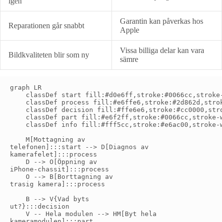
igen
Garantin kan påverkas hos
Reparationen går snabbt
Apple
Vissa billiga delar kan vara
Bildkvaliteten blir som ny
sämre
graph LR

    classDef start fill:#d0e6ff,stroke:#0066cc,stroke-
    classDef process fill:#e6ffe6,stroke:#2d862d,strok
    classDef decision fill:#ffe6e6,stroke:#cc0000,stro
    classDef part fill:#e6f2ff,stroke:#0066cc,stroke-w
    classDef info fill:#fff5cc,stroke:#e6ac00,stroke-w
    M[Mottagning av
telefonen]:::start --> D[Diagnos av
kamerafelet]:::process

    D --> O[Öppning av
iPhone-chassit]:::process

    O --> B[Borttagning av
trasig kamera]:::process

    B --> V{Vad byts
ut?}:::decision

    V -- Hela modulen --> HM[Byt hela
kameramodulen]:::part
