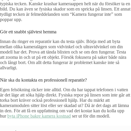
typiska tecken. Kanske krashar kameraappen helt när du försöker ta en
bild. Du kan även se fysiska skador som en spricka på linsen. Ett annat
tydligt tecken är felmeddelanden som “Kamera fungerar inte” som
poppar upp.
Gör ett snabbt självtest hemma
Innan du ringer en reparatör kan du testa själv. Börja med att byta
mellan olika kameralägen som vidvinkel och ultravidvinkel om din
modell har det. Prova att tända blixten och se om den fungerar. Testa
att zooma in och ut på ett objekt. Försök fokusera på saker både nära
och långt bort. Om allt detta fungerar är problemet kanske inte så
allvarligt.
När ska du kontakta en professionell reparatör?
Egen felsökning räcker inte alltid. Om du har tappat telefonen i vatten
är det läge att söka hjälp direkt. Fysiska repor på linsen som inte går att
torka bort kräver också professionell hjälp. Har du märkt att
kameramodulen sitter löst eller ser skadad ut? Då är det dags att lämna
in den. För att få en uppfattning om vad det kostar kan du kolla upp
hur
byta iPhone bakre kamera kostnad
ser ut för din modell.