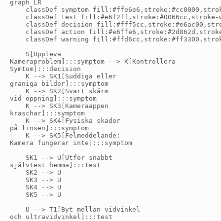
graph LR

    classDef symptom fill:#ffe6e6,stroke:#cc0000,strok
    classDef test fill:#e6f2ff,stroke:#0066cc,stroke-w
    classDef decision fill:#fff5cc,stroke:#e6ac00,stro
    classDef action fill:#e6ffe6,stroke:#2d862d,stroke
    classDef warning fill:#ffd6cc,stroke:#ff3300,strok
    S[Uppleva
Kameraproblem]:::symptom --> K[Kontrollera
Symtom]:::decision

    K --> SK1[Suddiga eller
graniga bilder]:::symptom

    K --> SK2[Svart skärm
vid öppning]:::symptom

    K --> SK3[Kameraappen
kraschar]:::symptom

    K --> SK4[Fysiska skador
på linsen]:::symptom

    K --> SK5[Felmeddelande:
Kamera fungerar inte]:::symptom

    SK1 --> U[Utför snabbt
självtest hemma]:::test

    SK2 --> U

    SK3 --> U

    SK4 --> U

    SK5 --> U

    U --> T1[Byt mellan vidvinkel
och ultravidvinkel]:::test
