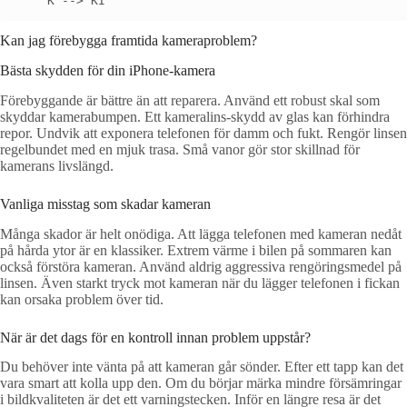
Kan jag förebygga framtida kameraproblem?
Bästa skydden för din iPhone-kamera
Förebyggande är bättre än att reparera. Använd ett robust skal som
skyddar kamerabumpen. Ett kameralins-skydd av glas kan förhindra
repor. Undvik att exponera telefonen för damm och fukt. Rengör linsen
regelbundet med en mjuk trasa. Små vanor gör stor skillnad för
kamerans livslängd.
Vanliga misstag som skadar kameran
Många skador är helt onödiga. Att lägga telefonen med kameran nedåt
på hårda ytor är en klassiker. Extrem värme i bilen på sommaren kan
också förstöra kameran. Använd aldrig aggressiva rengöringsmedel på
linsen. Även starkt tryck mot kameran när du lägger telefonen i fickan
kan orsaka problem över tid.
När är det dags för en kontroll innan problem uppstår?
Du behöver inte vänta på att kameran går sönder. Efter ett tapp kan det
vara smart att kolla upp den. Om du börjar märka mindre försämringar
i bildkvaliteten är det ett varningstecken. Inför en längre resa är det