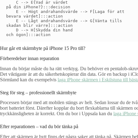
    C --> E{Vad är värdet
på din iPhone?}:::decision

    E -- Högt andrahandsvärde --> F[Laga för att
bevara värdet]:::action

    E -- Lågt andrahandsvärde --> G[Vänta tills
skadan blir värre]:::action

    D --> H[Skydda din hand
Hur går ett skärmbyte på iPhone 15 Pro till?
Förberedelser innan reparation
Innan du börjar måste du ha rätt verktyg. Du behöver en pentalob-skruv
Det viktigaste är att du säkerhetskopierar din data. Gör en backup i iClo
Sörmland kan du exempelvis
laga iPhone skärmen i Eskilstuna till bästa
Steg för steg – professionellt skärmbyte
Processen börjar med att mobilen stängs av helt. Sedan lossar du de två
bort batteriet först. Därefter kopplar du bort flexkablarna till skärme
tryckkänsligheten är korrekt. Om du bor i Uppsala kan du
laga iPhone 
Efter reparationen – vad du bör tänka på
Efter att skärmen är bytt finns det några saker att tänka på. Skärmen b