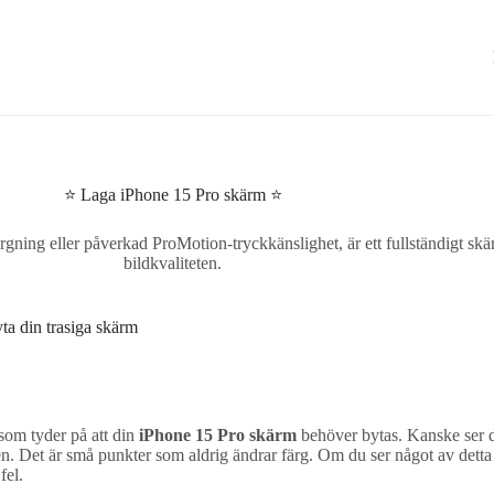
⭐ Laga iPhone 15 Pro skärm ⭐
ng eller påverkad ProMotion-tryckkänslighet, är ett fullständigt skärmb
bildkvaliteten.
a din trasiga skärm
 som tyder på att din
iPhone 15 Pro skärm
behöver bytas. Kanske ser d
ecken. Det är små punkter som aldrig ändrar färg. Om du ser något av de
fel.