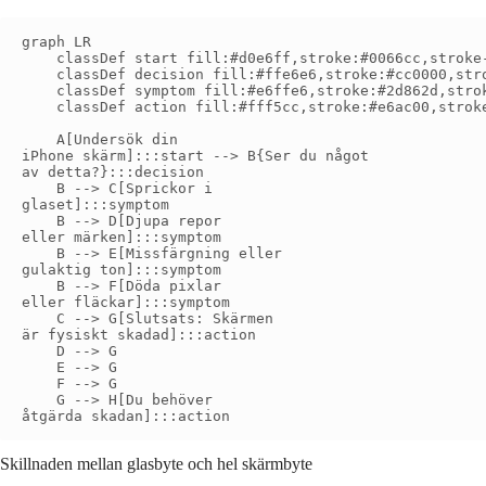
graph LR

    classDef start fill:#d0e6ff,stroke:#0066cc,stroke-
    classDef decision fill:#ffe6e6,stroke:#cc0000,stro
    classDef symptom fill:#e6ffe6,stroke:#2d862d,strok
    classDef action fill:#fff5cc,stroke:#e6ac00,stroke
    A[Undersök din
iPhone skärm]:::start --> B{Ser du något
av detta?}:::decision

    B --> C[Sprickor i
glaset]:::symptom

    B --> D[Djupa repor
eller märken]:::symptom

    B --> E[Missfärgning eller
gulaktig ton]:::symptom

    B --> F[Döda pixlar
eller fläckar]:::symptom

    C --> G[Slutsats: Skärmen
är fysiskt skadad]:::action

    D --> G

    E --> G

    F --> G

    G --> H[Du behöver
Skillnaden mellan glasbyte och hel skärmbyte