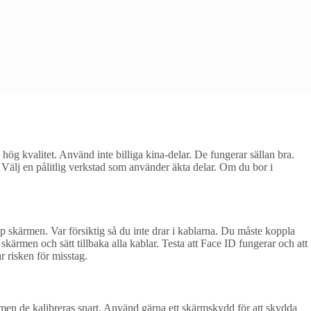
g kvalitet. Använd inte billiga kina-delar. De fungerar sällan bra.
l. Välj en pålitlig verkstad som använder äkta delar. Om du bor i
p skärmen. Var försiktig så du inte drar i kablarna. Du måste koppla
kärmen och sätt tillbaka alla kablar. Testa att Face ID fungerar och att
ar risken för misstag.
n men de kalibreras snart. Använd gärna ett skärmskydd för att skydda