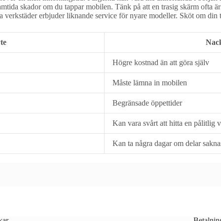
ramtida skador om du tappar mobilen. Tänk på att en trasig skärm ofta är
verkstäder erbjuder liknande service för nyare modeller. Sköt om din t
te
Nack
Högre kostnad än att göra själv
Måste lämna in mobilen
Begränsade öppettider
Kan vara svårt att hitta en pålitlig 
Kan ta några dagar om delar sakna
kar
Betalnin