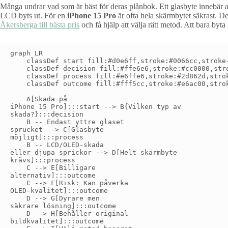
Många undrar vad som är bäst för deras plånbok. Ett glasbyte innebär at
LCD byts ut. För en
iPhone 15 Pro
är ofta hela skärmbytet säkrast. 
Åkersberga till bästa pris
och få hjälp att välja rätt metod. Att bara byt
graph LR

    classDef start fill:#d0e6ff,stroke:#0066cc,stroke-
    classDef decision fill:#ffe6e6,stroke:#cc0000,stro
    classDef process fill:#e6ffe6,stroke:#2d862d,strok
    classDef outcome fill:#fff5cc,stroke:#e6ac00,strok
    A[Skada på
iPhone 15 Pro]:::start --> B{Vilken typ av
skada?}:::decision

    B -- Endast yttre glaset
sprucket --> C[Glasbyte
möjligt]:::process

    B -- LCD/OLED-skada
eller djupa sprickor --> D[Helt skärmbyte
krävs]:::process

    C --> E[Billigare
alternativ]:::outcome

    C --> F[Risk: Kan påverka
OLED-kvalitet]:::outcome

    D --> G[Dyrare men
säkrare lösning]:::outcome

    D --> H[Behåller original
bildkvalitet]:::outcome
