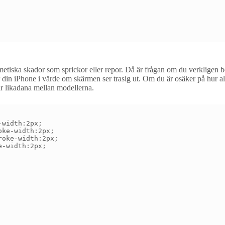
tiska skador som sprickor eller repor. Då är frågan om du verkligen beh
 din iPhone i värde om skärmen ser trasig ut. Om du är osäker på hur al
 likadana mellan modellerna.
width:2px;

ke-width:2px;

oke-width:2px;

-width:2px;
