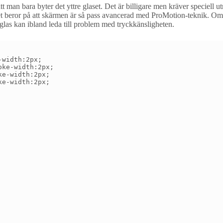
t man bara byter det yttre glaset. Det är billigare men kräver speciell
Det beror på att skärmen är så pass avancerad med ProMotion-teknik. O
a glas kan ibland leda till problem med tryckkänsligheten.
width:2px;

ke-width:2px;

e-width:2px;

e-width:2px;
