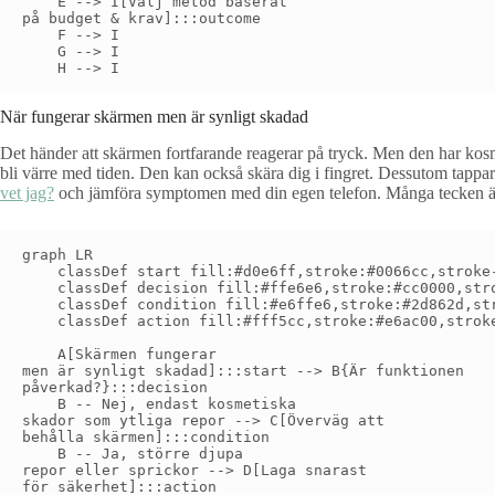
    E --> I[Välj metod baserat
på budget & krav]:::outcome

    F --> I

    G --> I

När fungerar skärmen men är synligt skadad
Det händer att skärmen fortfarande reagerar på tryck. Men den har kosme
bli värre med tiden. Den kan också skära dig i fingret. Dessutom tappar
vet jag?
och jämföra symptomen med din egen telefon. Många tecken är
graph LR

    classDef start fill:#d0e6ff,stroke:#0066cc,stroke-
    classDef decision fill:#ffe6e6,stroke:#cc0000,stro
    classDef condition fill:#e6ffe6,stroke:#2d862d,str
    classDef action fill:#fff5cc,stroke:#e6ac00,stroke
    A[Skärmen fungerar
men är synligt skadad]:::start --> B{Är funktionen
påverkad?}:::decision

    B -- Nej, endast kosmetiska
skador som ytliga repor --> C[Överväg att
behålla skärmen]:::condition

    B -- Ja, större djupa
repor eller sprickor --> D[Laga snarast
för säkerhet]:::action
