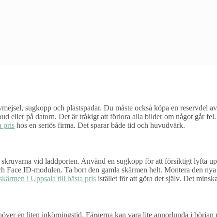
mejsel, sugkopp och plastspadar. Du måste också köpa en reservdel av hö
ud eller på datorn. Det är tråkigt att förlora alla bilder om något går fe
 pris
hos en seriös firma. Det sparar både tid och huvudvärk.
 skruvarna vid laddporten. Använd en sugkopp för att försiktigt lyfta up
n och Face ID-modulen. Ta bort den gamla skärmen helt. Montera den nya s
skärmen i Uppsala till bästa pris
istället för att göra det själv. Det minsk
ehöver en liten inkörningstid. Färgerna kan vara lite annorlunda i börja