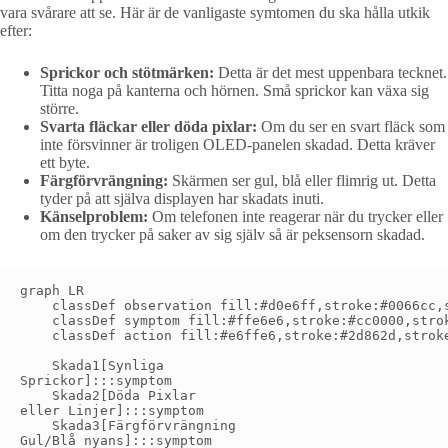
vara svårare att se. Här är de vanligaste symtomen du ska hålla utkik
efter:
Sprickor och stötmärken:
Detta är det mest uppenbara tecknet.
Titta noga på kanterna och hörnen. Små sprickor kan växa sig
större.
Svarta fläckar eller döda pixlar:
Om du ser en svart fläck som
inte försvinner är troligen OLED-panelen skadad. Detta kräver
ett byte.
Färgförvrängning:
Skärmen ser gul, blå eller flimrig ut. Detta
tyder på att själva displayen har skadats inuti.
Känselproblem:
Om telefonen inte reagerar när du trycker eller
om den trycker på saker av sig själv så är peksensorn skadad.
graph LR

    classDef observation fill:#d0e6ff,stroke:#0066cc,s
    classDef symptom fill:#ffe6e6,stroke:#cc0000,strok
    classDef action fill:#e6ffe6,stroke:#2d862d,stroke
    Skada1[Synliga
Sprickor]:::symptom

    Skada2[Döda Pixlar
eller Linjer]:::symptom

    Skada3[Färgförvrängning
Gul/Blå nyans]:::symptom
