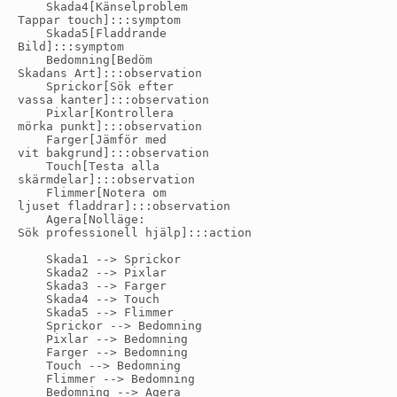
    Skada4[Känselproblem
Tappar touch]:::symptom

    Skada5[Fladdrande
Bild]:::symptom

    Bedomning[Bedöm
Skadans Art]:::observation

    Sprickor[Sök efter
vassa kanter]:::observation

    Pixlar[Kontrollera
mörka punkt]:::observation

    Farger[Jämför med
vit bakgrund]:::observation

    Touch[Testa alla
skärmdelar]:::observation

    Flimmer[Notera om
ljuset fladdrar]:::observation

    Agera[Nolläge:
Sök professionell hjälp]:::action

    Skada1 --> Sprickor

    Skada2 --> Pixlar

    Skada3 --> Farger

    Skada4 --> Touch

    Skada5 --> Flimmer

    Sprickor --> Bedomning

    Pixlar --> Bedomning

    Farger --> Bedomning

    Touch --> Bedomning

    Flimmer --> Bedomning
