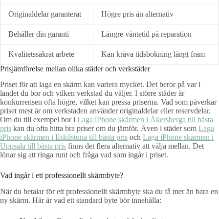
Originaldelar garanterat
Högre pris än alternativ
Behåller din garanti
Längre väntetid på reparation
Kvalitetssäkrat arbete
Kan kräva tidsbokning långt fram
Prisjämförelse mellan olika städer och verkstäder
Priset för att laga en skärm kan variera mycket. Det beror på var i
landet du bor och vilken verkstad du väljer. I större städer är
konkurrensen ofta högre, vilket kan pressa priserna. Vad som påverkar
priset mest är om verkstaden använder originaldelar eller reservdelar.
Om du till exempel bor i
Laga iPhone skärmen i Åkersberga till bästa
pris
kan du ofta hitta bra priser om du jämför. Även i städer som
Laga
iPhone skärmen i Eskilstuna till bästa pris
och
Laga iPhone skärmen i
Uppsala till bästa pris
finns det flera alternativ att välja mellan. Det
lönar sig att ringa runt och fråga vad som ingår i priset.
Vad ingår i ett professionellt skärmbyte?
När du betalar för ett professionellt skärmbyte ska du få mer än bara en
ny skärm. Här är vad ett standard byte bör innehålla: