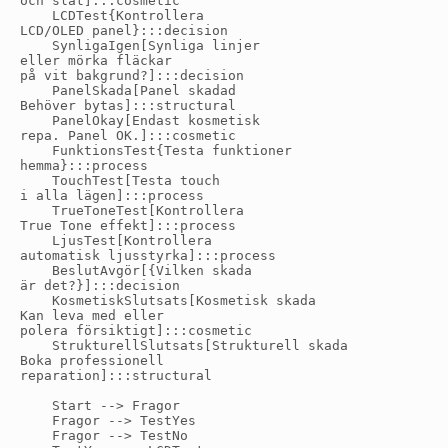
och slät]:::cosmetic

    LCDTest{Kontrollera
LCD/OLED panel}:::decision

    SynligaIgen[Synliga linjer
eller mörka fläckar
på vit bakgrund?]:::decision

    PanelSkada[Panel skadad
Behöver bytas]:::structural

    PanelOkay[Endast kosmetisk
repa. Panel OK.]:::cosmetic

    FunktionsTest{Testa funktioner
hemma}:::process

    TouchTest[Testa touch
i alla lägen]:::process

    TrueToneTest[Kontrollera
True Tone effekt]:::process

    LjusTest[Kontrollera
automatisk ljusstyrka]:::process

    BeslutAvgör[{Vilken skada
är det?}]:::decision

    KosmetiskSlutsats[Kosmetisk skada
Kan leva med eller
polera försiktigt]:::cosmetic

    StrukturellSlutsats[Strukturell skada
Boka professionell
reparation]:::structural

    Start --> Fragor

    Fragor --> TestYes

    Fragor --> TestNo
