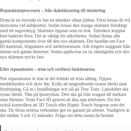
Reparationsprocessen – från skärmlossning till montering
Detta är en översikt av hur en tekniker oftast jobbar. Först lossas de två
skruvarna vid laddporten. Sedan lossas den trasiga skärmen försiktigt
med ett sugverktyg. Skärmen öppnas som en bok. Tekniken kopplar
bort batteriet först. Det är viktigt för säkerheten. Sedan flyttas alla
gamla komponenter över till den nya skärmen. Det handlar om Face
ID-kameran, högtalaren och närhetssensorn. Allt rengörs noggrant från
damm och gamla limrester. Sedan appliceras en ny tätningslist och den
nya skärmen trycks fast.
Efter reparationen – testa och verifiera funktionerna
När reparationen är klar är det kritiskt att testa allting. Öppna
meddelanden och skriv lite. Kolla att tangentbordet svarar direkt utan
fördröjning. Gå in i Inställningar och slå på True Tone. Ljusskiftet ska
synas direkt. Titta på ljusstyrkan. Den ska gå från svagast till starkast
utan flimmer. Testa Face ID genom att låsa upp telefonen. Du bör
också kontrollera att 3D Touch eller Haptic Touch fungerar som det
ska. De flesta seriösa verkstäder ger en garanti på arbetet. Vanligtvis är
det mellan 3 och 12 månader. Fråga om detta innan du betalar.