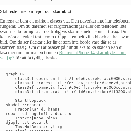
Skillnaden mellan repor och skärmbrott
En repa är bara ett märke i glasets yta. Den påverkar inte hur telefonen
fungerar. Om du däremot ser färgförändringar eller om telefonen inte
svarar på beröring så är det troligtvis skärmpanelen som är trasig. Du
kan göra ett enkelt test hemma. Öppna en helt vit bild och en helt svart
bild. Om du ser fläckar eller linjer som inte borde vara där så är
skärmen trasig. Om du är osäker på hur du ska tolka skadan kan du
läsa mer om hur man vet om en
Behöver iPhone 14 skärmbyte – hur
vet jag?
för att få tydliga besked.
graph LR

    classDef decision fill:#ffe6e6,stroke:#cc0000,stro
    classDef process fill:#e6ffe6,stroke:#2d862d,strok
    classDef cosmetic fill:#d0e6ff,stroke:#0066cc,stro
    classDef structural fill:#ffd6cc,stroke:#ff3300,st
    Start[Upptäck
skada]:::cosmetic

    Fragor{Kan du känna
repor med nageln?}:::decision

    TestYes[Repa känns
djup]:::structural

    TestNo[Repa är ytlig