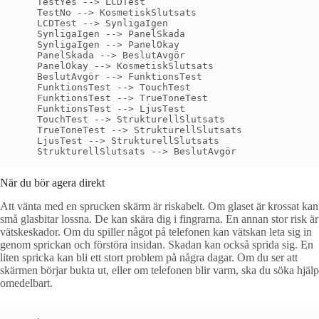
    TestYes --> LCDTest

    TestNo --> KosmetiskSlutsats

    LCDTest --> SynligaIgen

    SynligaIgen --> PanelSkada

    SynligaIgen --> PanelOkay

    PanelSkada --> BeslutAvgör

    PanelOkay --> KosmetiskSlutsats

    BeslutAvgör --> FunktionsTest

    FunktionsTest --> TouchTest

    FunktionsTest --> TrueToneTest

    FunktionsTest --> LjusTest

    TouchTest --> StrukturellSlutsats

    TrueToneTest --> StrukturellSlutsats

    LjusTest --> StrukturellSlutsats

När du bör agera direkt
Att vänta med en sprucken skärm är riskabelt. Om glaset är krossat kan
små glasbitar lossna. De kan skära dig i fingrarna. En annan stor risk är
vätskeskador. Om du spiller något på telefonen kan vätskan leta sig in
genom sprickan och förstöra insidan. Skadan kan också sprida sig. En
liten spricka kan bli ett stort problem på några dagar. Om du ser att
skärmen börjar bukta ut, eller om telefonen blir varm, ska du söka hjälp
omedelbart.