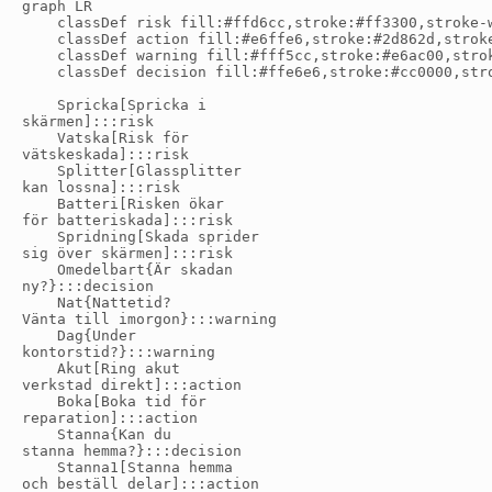
graph LR

    classDef risk fill:#ffd6cc,stroke:#ff3300,stroke-w
    classDef action fill:#e6ffe6,stroke:#2d862d,stroke
    classDef warning fill:#fff5cc,stroke:#e6ac00,strok
    classDef decision fill:#ffe6e6,stroke:#cc0000,stro
    Spricka[Spricka i
skärmen]:::risk

    Vatska[Risk för
vätskeskada]:::risk

    Splitter[Glassplitter
kan lossna]:::risk

    Batteri[Risken ökar
för batteriskada]:::risk

    Spridning[Skada sprider
sig över skärmen]:::risk

    Omedelbart{Är skadan
ny?}:::decision

    Nat{Nattetid?
Vänta till imorgon}:::warning

    Dag{Under
kontorstid?}:::warning

    Akut[Ring akut
verkstad direkt]:::action

    Boka[Boka tid för
reparation]:::action

    Stanna{Kan du
stanna hemma?}:::decision

    Stanna1[Stanna hemma
och beställ delar]:::action
