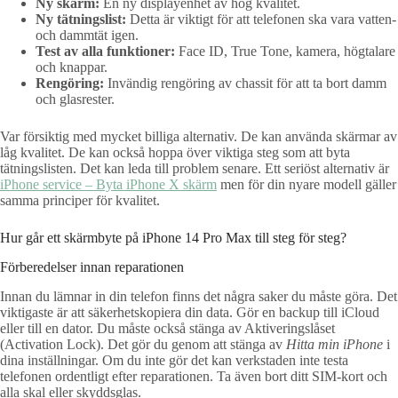
Ny skärm:
En ny displayenhet av hög kvalitet.
Ny tätningslist:
Detta är viktigt för att telefonen ska vara vatten-
och dammtät igen.
Test av alla funktioner:
Face ID, True Tone, kamera, högtalare
och knappar.
Rengöring:
Invändig rengöring av chassit för att ta bort damm
och glasrester.
Var försiktig med mycket billiga alternativ. De kan använda skärmar av
låg kvalitet. De kan också hoppa över viktiga steg som att byta
tätningslisten. Det kan leda till problem senare. Ett seriöst alternativ är
iPhone service – Byta iPhone X skärm
men för din nyare modell gäller
samma principer för kvalitet.
Hur går ett skärmbyte på iPhone 14 Pro Max till steg för steg?
Förberedelser innan reparationen
Innan du lämnar in din telefon finns det några saker du måste göra. Det
viktigaste är att säkerhetskopiera din data. Gör en backup till iCloud
eller till en dator. Du måste också stänga av Aktiveringslåset
(Activation Lock). Det gör du genom att stänga av
Hitta min iPhone
i
dina inställningar. Om du inte gör det kan verkstaden inte testa
telefonen ordentligt efter reparationen. Ta även bort ditt SIM-kort och
alla skal eller skyddsglas.