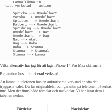
    Lamna[Lämna in
till verkstad]:::action

    Spricka --> Omedelbart

    Vatska --> Omedelbart

    Splitter --> Omedelbart

    Batteri --> Omedelbart

    Spridning --> Omedelbart

    Omedelbart --> Nat

    Omedelbart --> Dag

    Nat --> Akut

    Dag --> Boka

    Boka --> Stanna

    Stanna --> Stanna1

Vilka alternativ har jag för att laga iPhone 14 Pro Max skärmen?
Reparation hos auktoriserad verkstad
Att lämna in telefonen hos en auktoriserad verkstad är ofta det
tryggaste valet. Du får originaldelar och garantin på telefonen påverkas
inte. Men det finns både fördelar och nackdelar. Vi har listat dem i
tabellen nedan.
Fördelar
Nackdelar