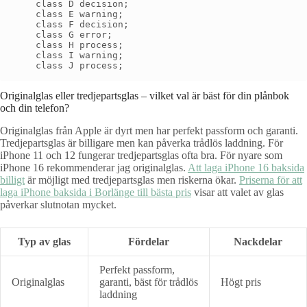
    class D decision;

    class E warning;

    class F decision;

    class G error;

    class H process;

    class I warning;

Originalglas eller tredjepartsglas – vilket val är bäst för din plånbok
och din telefon?
Originalglas från Apple är dyrt men har perfekt passform och garanti.
Tredjepartsglas är billigare men kan påverka trådlös laddning. För
iPhone 11 och 12 fungerar tredjepartsglas ofta bra. För nyare som
iPhone 16 rekommenderar jag originalglas.
Att laga iPhone 16 baksida
billigt
är möjligt med tredjepartsglas men riskerna ökar.
Priserna för att
laga iPhone baksida i Borlänge till bästa pris
visar att valet av glas
påverkar slutnotan mycket.
Typ av glas
Fördelar
Nackdelar
Perfekt passform,
Originalglas
garanti, bäst för trådlös
Högt pris
laddning