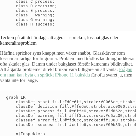
    class C process;

    class D decision;

    class E process;

    class F warning;

    class G warning;

Tecken på att det är dags att agera – sprickor, lossnat glas eller
kameralinsproblem
Hårfina sprickor syns knappt men växer snabbt. Glasskärvor som
lossnar är farliga för fingrarna. Problem med trådlös laddning indikerar
ofta skadat glas. Damm under bakglaset förstör kamerans bildkvalitet.
Att åtgärda problemet direkt brukar vara billigare än att vänta.
Frågan
om man kan byta en spräckt iPhone 11 baksida
får ofta svaret ja, men
vänta inte för länge.
graph LR

    classDef start fill:#d0e6ff,stroke:#0066cc,stroke-
    classDef decision fill:#ffe6e6,stroke:#cc0000,stro
    classDef process fill:#e6ffe6,stroke:#2d862d,strok
    classDef warning fill:#fff5cc,stroke:#e6ac00,strok
    classDef error fill:#ffd6cc,stroke:#ff3300,stroke-
    classDef success fill:#ccffe6,stroke:#00b33c,strok
    A[Inspektera