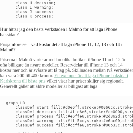
    class H decision;

    class I warning;

    class J success;

Hur hittar jag den bästa verkstaden i Malmö för att laga iPhone-
baksidan?
Prisjämförelse – vad kostar det att laga iPhone 11, 12, 13 och 14 i
Malmö?
Priserna i Malmö varierar mellan olika butiker. iPhone 11 och 12 är
ofta billigare än nyare modeller. Reservdelar till iPhone 13 och 14
kostar mer och är svårare att få tag på. Skillnaden mellan två verkstäder
kan vara 200 till 400 kronor.
Ett exempel är att laga iPhone baksida i
Karlskrona till bästa pris
vilket visar hur priser skiljer sig regionalt.
Generellt gäller att äldre modeller är billigast att laga.
graph LR

    classDef start fill:#d0e6ff,stroke:#0066cc,stroke-
    classDef decision fill:#ffe6e6,stroke:#cc0000,stro
    classDef process fill:#e6ffe6,stroke:#2d862d,strok
    classDef warning fill:#fff5cc,stroke:#e6ac00,strok
    classDef success fill:#ccffe6,stroke:#00b33c,strok