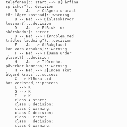
telefonen]:::start --> B{Hårfina
sprickor?}:::decision

    B -- Ja --> C[Agera snarast
för lägre kostnad]:::warning

    B -- Nej --> D{Glasskärvor
lossnar?}:::decision

    D -- Ja --> E[Risk för
skärskador]:::error

    D -- Nej --> F{Problem med
trådlös laddning?}:::decision

    F -- Ja --> G[Bakglaset
kan vara orsaken]:::warning

    F -- Nej --> H{Damm under
glaset?}:::decision

    H -- Ja --> I[Orenhet
påverkar kameran]:::warning

    H -- Nej --> J[Ingen akut
åtgärd krävs]:::success

    C --> K[Boka tid
hos verkstad]:::process

    E --> K

    G --> K

    I --> K

    class A start;

    class B decision;

    class C warning;

    class D decision;

    class E error;

    class F decision;

    class G warning;
