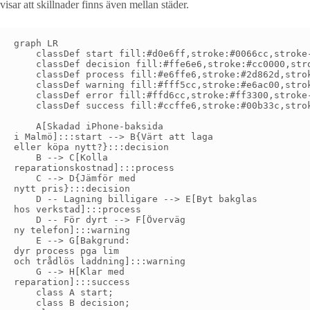
visar att skillnader finns även mellan städer.
graph LR

    classDef start fill:#d0e6ff,stroke:#0066cc,stroke-
    classDef decision fill:#ffe6e6,stroke:#cc0000,stro
    classDef process fill:#e6ffe6,stroke:#2d862d,strok
    classDef warning fill:#fff5cc,stroke:#e6ac00,strok
    classDef error fill:#ffd6cc,stroke:#ff3300,stroke-
    classDef success fill:#ccffe6,stroke:#00b33c,strok
    A[Skadad iPhone-baksida
i Malmö]:::start --> B{Värt att laga
eller köpa nytt?}:::decision

    B --> C[Kolla
reparationskostnad]:::process

    C --> D{Jämför med
nytt pris}:::decision

    D -- Lagning billigare --> E[Byt bakglas
hos verkstad]:::process

    D -- För dyrt --> F[Överväg
ny telefon]:::warning

    E --> G[Bakgrund:
dyr process pga lim
och trådlös laddning]:::warning

    G --> H[Klar med
reparation]:::success

    class A start;

    class B decision;
