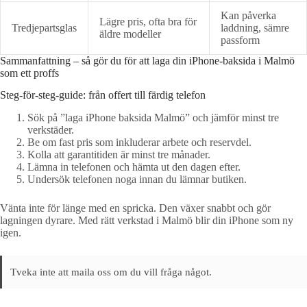
Kan påverka
Lägre pris, ofta bra för
Tredjepartsglas
laddning, sämre
äldre modeller
passform
Sammanfattning – så gör du för att laga din iPhone-baksida i Malmö
som ett proffs
Steg-för-steg-guide: från offert till färdig telefon
Sök på ”laga iPhone baksida Malmö” och jämför minst tre
verkstäder.
Be om fast pris som inkluderar arbete och reservdel.
Kolla att garantitiden är minst tre månader.
Lämna in telefonen och hämta ut den dagen efter.
Undersök telefonen noga innan du lämnar butiken.
Vänta inte för länge med en spricka. Den växer snabbt och gör
lagningen dyrare. Med rätt verkstad i Malmö blir din iPhone som ny
igen.
Tveka inte att maila oss om du vill fråga något.