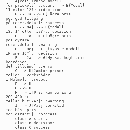
    A[Välj iPhone-modell
för priskoll]:::start --> B{Modell:
11 eller 12?}:::decision

    B -- Ja --> C[Lägre pris
pga god tillgång
på reservdelar]:::success

    B -- Nej --> D{Modell:
13, 14 eller 15?}:::decision

    D -- Ja --> E[Högre pris
pga dyrare
reservdelar]:::warning

    D -- Nej --> F{Nyaste modell
iPhone 16?}:::decision

    F -- Ja --> G[Mycket högt pris
begränsad
del tillgång]:::error

    C --> H[Jämför priser
mellan 3 verkstäder
i Malmö]:::process

    E --> H

    G --> H

    H --> I[Pris kan variera
200-400 kr
mellan butiker]:::warning

    I --> J[Välj verkstad
med bäst pris
och garanti]:::process

    class A start;

    class B decision;

    class C success;
