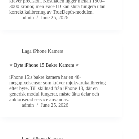
kräver precision. Kostnaden ligger mellan 1500–
3000 kronor, men Face ID kan sluta fungera utan
korrekt kalibrering av TrueDepth-modulen.
admin
June 25, 2026
Laga iPhone Kamera
⭐ Byta iPhone 15 Bakre Kamera ⭐
iPhone 15:s bakre kamera har en 48-
megapixelsensor som kräver mjukvarukalibrering
efter byte. Till skillnad från iPhone 13, där en
generisk modul fungerar, måste äkta delar och
auktoriserad service användas.
admin
June 25, 2026
Laga iPhone Kamera