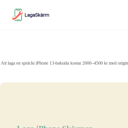
Skip
to
content
Att laga en spräckt iPhone 13-baksida kostar 2000–4500 kr med originald