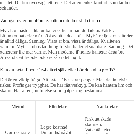
utslitet. Du bör överväga ett byte. Det är en enkel kontroll som tar tio
sekunder.
Vanliga myter om iPhone-batterier du bör sluta tro på
Myt: Du måste ladda ur batteriet helt innan du laddar. Falskt.
Litiumjonbatterier mår bäst av att laddas ofta. Myt: Tredjepartsbatterier
är alltid dåliga. Sanning: Vissa är bra, vissa är dåliga. Kvaliteten
varierar. Myt: Trådlös laddning förstör batteriet snabbare. Sanning: Det
genererar lite mer värme. Men moderna iPhones hanterar detta bra.
Använd certifierade laddare så är det lugnt.
Kan du byta iPhone 16-batteri själv eller bör du anlita proffs?
Det är en viktig fråga. Att byta själv sparar pengar. Men det innebär
risker. Proffs ger trygghet. De har rätt verktyg. De kan hantera lim och
skärm. Här är en jämförelse som hjälper dig bestämma.
Metod
Fördelar
Nackdelar
Risk att skada
skärmen.
Lägre kostnad.
Vattentätheten
Gör-det-själv
Du lär dig något