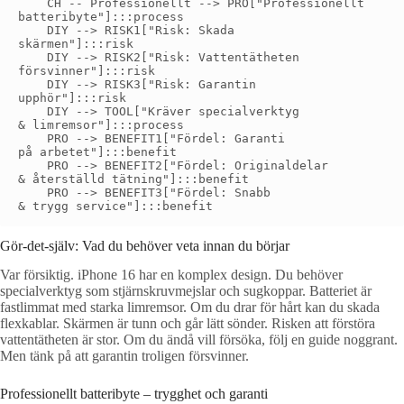
    CH -- Professionellt --> PRO["Professionellt
batteribyte"]:::process

    DIY --> RISK1["Risk: Skada
skärmen"]:::risk

    DIY --> RISK2["Risk: Vattentätheten
försvinner"]:::risk

    DIY --> RISK3["Risk: Garantin
upphör"]:::risk

    DIY --> TOOL["Kräver specialverktyg
& limremsor"]:::process

    PRO --> BENEFIT1["Fördel: Garanti
på arbetet"]:::benefit

    PRO --> BENEFIT2["Fördel: Originaldelar
& återställd tätning"]:::benefit

    PRO --> BENEFIT3["Fördel: Snabb
Gör-det-själv: Vad du behöver veta innan du börjar
Var försiktig. iPhone 16 har en komplex design. Du behöver
specialverktyg som stjärnskruvmejslar och sugkoppar. Batteriet är
fastlimmat med starka limremsor. Om du drar för hårt kan du skada
flexkablar. Skärmen är tunn och går lätt sönder. Risken att förstöra
vattentätheten är stor. Om du ändå vill försöka, följ en guide noggrant.
Men tänk på att garantin troligen försvinner.
Professionellt batteribyte – trygghet och garanti