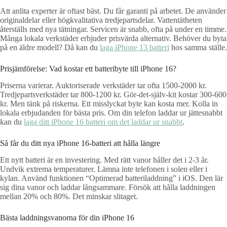
Att anlita experter är oftast bäst. Du får garanti på arbetet. De använder
originaldelar eller högkvalitativa tredjepartsdelar. Vattentätheten
återställs med nya tätningar. Servicen är snabb, ofta på under en timme.
Många lokala verkstäder erbjuder prisvärda alternativ. Behöver du byta
på en äldre modell? Då kan du
laga iPhone 13 batteri
hos samma ställe.
Prisjämförelse: Vad kostar ett batteribyte till iPhone 16?
Priserna varierar. Auktoriserade verkstäder tar ofta 1500-2000 kr.
Tredjepartsverkstäder tar 800-1200 kr. Gör-det-själv-kit kostar 300-600
kr. Men tänk på riskerna. Ett misslyckat byte kan kosta mer. Kolla in
lokala erbjudanden för bästa pris. Om din telefon laddar ur jättesnabbt
kan du
laga ditt iPhone 16 batteri om det laddar ur snabbt
.
Så får du ditt nya iPhone 16-batteri att hålla längre
Ett nytt batteri är en investering. Med rätt vanor håller det i 2-3 år.
Undvik extrema temperaturer. Lämna inte telefonen i solen eller i
kylan. Använd funktionen “Optimerad batteriladdning” i iOS. Den lär
sig dina vanor och laddar långsammare. Försök att hålla laddningen
mellan 20% och 80%. Det minskar slitaget.
Bästa laddningsvanorna för din iPhone 16