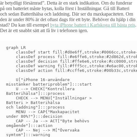
är betydligt försämrad”. Detta är en stark indikation. Om du funderar
på om batteriet måste bytas, kolla först i Inställningar. Gå till Batteri
och sedan Batterihälsa och laddning. Där ser du maxkapaciteten. Om
den är under 80% är det oftast dags för ett byte. Behöver du hjälp i din
stad? Du kan till exempel
byta iPhone batteri i Karlskoga till bästa pris
.
Det är ett snabbt sätt att få liv i telefonen igen.
graph LR

    classDef start fill:#d0e6ff,stroke:#0066cc,stroke-
    classDef process fill:#e6ffe6,stroke:#2d862d,strok
    classDef decision fill:#ffe6e6,stroke:#cc0000,stro
    classDef warning fill:#fff5cc,stroke:#e6ac00,strok
    classDef action fill:#ccffe6,stroke:#00b33c,stroke
    U["iPhone 16-användare
misstänker batteriproblem"]:::start

    U --> CHECK["Kontrollera
Batterihälsa"]:::process

    CHECK --> MENU["Inställningar >
Batteri > Batterihälsa
och laddning"]:::process

    MENU --> CAP{"Maxkapacitet
under 80%?"}:::decision

    CAP -- Ja --> ACT["Byte behövs
omgående"]:::action

    CAP -- Nej --> M["Övervaka
symtom"]:::warning
