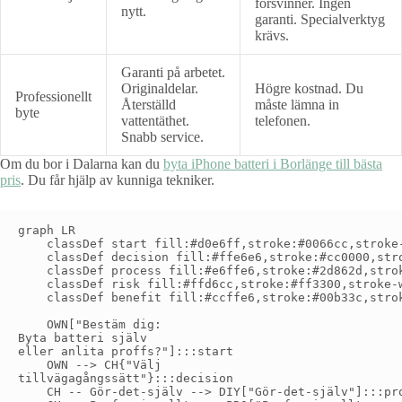
försvinner. Ingen
nytt.
garanti. Specialverktyg
krävs.
Garanti på arbetet.
Originaldelar.
Högre kostnad. Du
Professionellt
Återställd
måste lämna in
byte
vattentäthet.
telefonen.
Snabb service.
Om du bor i Dalarna kan du
byta iPhone batteri i Borlänge till bästa
pris
. Du får hjälp av kunniga tekniker.
graph LR

    classDef start fill:#d0e6ff,stroke:#0066cc,stroke-
    classDef decision fill:#ffe6e6,stroke:#cc0000,stro
    classDef process fill:#e6ffe6,stroke:#2d862d,strok
    classDef risk fill:#ffd6cc,stroke:#ff3300,stroke-w
    classDef benefit fill:#ccffe6,stroke:#00b33c,strok
    OWN["Bestäm dig:
Byta batteri själv
eller anlita proffs?"]:::start

    OWN --> CH{"Välj
tillvägagångssätt"}:::decision

    CH -- Gör-det-själv --> DIY["Gör-det-själv"]:::pro