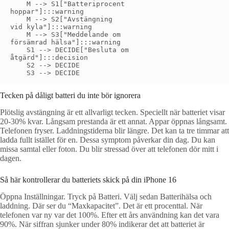
    M --> S1["Batteriprocent
hoppar"]:::warning

    M --> S2["Avstängning
vid kyla"]:::warning

    M --> S3["Meddelande om
försämrad hälsa"]:::warning

    S1 --> DECIDE["Besluta om
åtgärd"]:::decision

    S2 --> DECIDE

Tecken på dåligt batteri du inte bör ignorera
Plötslig avstängning är ett allvarligt tecken. Speciellt när batteriet visar
20-30% kvar. Långsam prestanda är ett annat. Appar öppnas långsamt.
Telefonen fryser. Laddningstiderna blir längre. Det kan ta tre timmar att
ladda fullt istället för en. Dessa symptom påverkar din dag. Du kan
missa samtal eller foton. Du blir stressad över att telefonen dör mitt i
dagen.
Så här kontrollerar du batteriets skick på din iPhone 16
Öppna Inställningar. Tryck på Batteri. Välj sedan Batterihälsa och
laddning. Där ser du “Maxkapacitet”. Det är ett procenttal. När
telefonen var ny var det 100%. Efter ett års användning kan det vara
90%. När siffran sjunker under 80% indikerar det att batteriet är