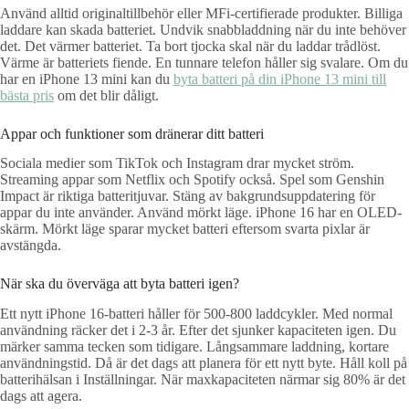
Använd alltid originaltillbehör eller MFi-certifierade produkter. Billiga
laddare kan skada batteriet. Undvik snabbladdning när du inte behöver
det. Det värmer batteriet. Ta bort tjocka skal när du laddar trådlöst.
Värme är batteriets fiende. En tunnare telefon håller sig svalare. Om du
har en iPhone 13 mini kan du
byta batteri på din iPhone 13 mini till
bästa pris
om det blir dåligt.
Appar och funktioner som dränerar ditt batteri
Sociala medier som TikTok och Instagram drar mycket ström.
Streaming appar som Netflix och Spotify också. Spel som Genshin
Impact är riktiga batteritjuvar. Stäng av bakgrundsuppdatering för
appar du inte använder. Använd mörkt läge. iPhone 16 har en OLED-
skärm. Mörkt läge sparar mycket batteri eftersom svarta pixlar är
avstängda.
När ska du överväga att byta batteri igen?
Ett nytt iPhone 16-batteri håller för 500-800 laddcykler. Med normal
användning räcker det i 2-3 år. Efter det sjunker kapaciteten igen. Du
märker samma tecken som tidigare. Långsammare laddning, kortare
användningstid. Då är det dags att planera för ett nytt byte. Håll koll på
batterihälsan i Inställningar. När maxkapaciteten närmar sig 80% är det
dags att agera.