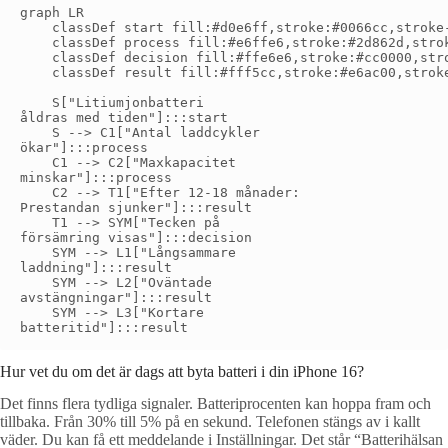
graph LR

    classDef start fill:#d0e6ff,stroke:#0066cc,stroke-
    classDef process fill:#e6ffe6,stroke:#2d862d,strok
    classDef decision fill:#ffe6e6,stroke:#cc0000,stro
    classDef result fill:#fff5cc,stroke:#e6ac00,stroke
    S["Litiumjonbatteri
åldras med tiden"]:::start

    S --> C1["Antal laddcykler
ökar"]:::process

    C1 --> C2["Maxkapacitet
minskar"]:::process

    C2 --> T1["Efter 12-18 månader:
Prestandan sjunker"]:::result

    T1 --> SYM["Tecken på
försämring visas"]:::decision

    SYM --> L1["Långsammare
laddning"]:::result

    SYM --> L2["Oväntade
avstängningar"]:::result

    SYM --> L3["Kortare
Hur vet du om det är dags att byta batteri i din iPhone 16?
Det finns flera tydliga signaler. Batteriprocenten kan hoppa fram och
tillbaka. Från 30% till 5% på en sekund. Telefonen stängs av i kallt
väder. Du kan få ett meddelande i Inställningar. Det står “Batterihälsan