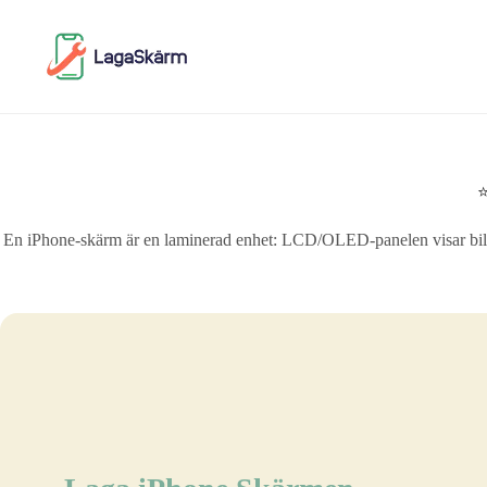
Skip
to
content
⭐
En iPhone-skärm är en laminerad enhet: LCD/OLED-panelen visar bilden